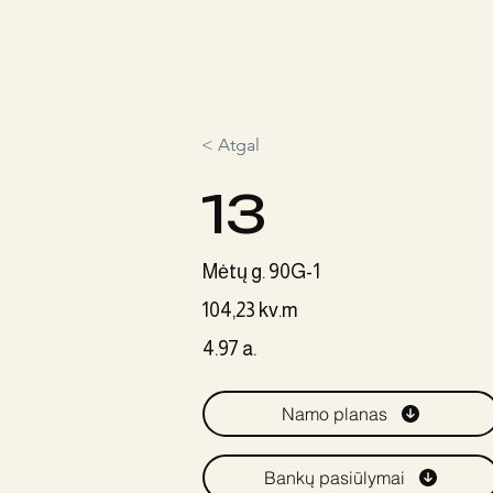
< Atgal
13
Mėtų g. 90G-1
104,23 kv.m
4.97 a.
Namo planas
Bankų pasiūlymai